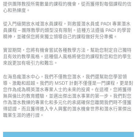
提供團隊教授所需數量的課程的機會，從而獲得對每個課程的信
心和熟練度。
從入門級開放水域潛水員課程，到救援潛水員或 PADI 專業潛水
員課程 – 團隊教學的類型沒有限制。這種方法遵循 PADI 的學習
精神，並確保您將來獨立領導自己的課程做好充分準備。
實習期間，您將有機會嘗試各種教學方法​​，幫助您制定自己獨特
且有效的教學風格。這種個人風格將使您的課程對您和您的學生
來說更加有吸引力和難忘。
在海島瘋潛水中心，我們不僅教您潛水，我們還幫助您學習領
導、激勵和超越。
我們的 MSDT 計劃不僅僅是一門課程，更是
對
您作為成為精英潛水專業人士的未來的投資。在這裡，您將
獲得
無與倫比的教育體驗，並邁出傑出潛水事業的第一步。
我們對您
作為潛水教練的專業化和多元化的承諾確保您離開我們時不僅獲
得認證，而且獲得進入令人興奮的潛水機會世界和潛水行業傑出
職業生涯的通行證。