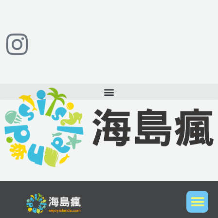
跳
至
主
要
內
容
想到國外潛水旅遊？立即與我們聯繫