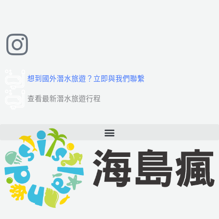
跳
至
主
要
內
容
想到國外潛水旅遊？立即與我們聯繫
查看最新潛水旅遊行程