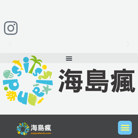
跳
至
主
要
內
容
想到國外潛水旅遊？立即與我們聯繫