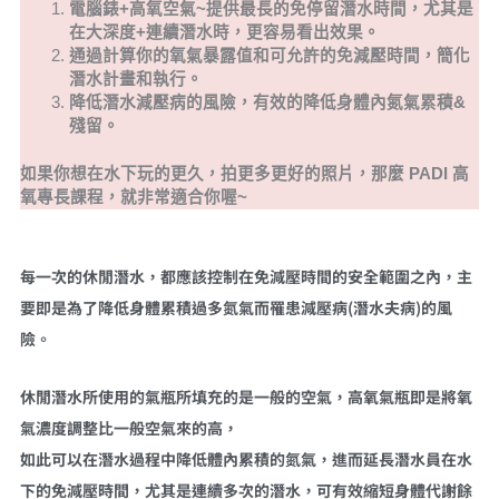
電腦錶+高氧空氣~提供最長的免停留潛水時間，尤其是
在大深度+連續潛水時，更容易看出效果。
通過計算你的氧氣暴露值和可允許的免減壓時間，簡化
潛水計畫和執行。
降低潛水減壓病的風險，有效的降低身體內氮氣累積&
殘留。
如果你想在水下玩的更久，拍更多更好的照片，那麼 PADI 高
氧專長課程，就非常適合你喔~
每一次的休閒潛水，都應該控制在免減壓時間的安全範圍之內，主
要即是為了降低身體累積過多氮氣而罹患減壓病(潛水夫病)的風
險。
休閒潛水所使用的氣瓶所填充的是一般的空氣，高氧氣瓶即是將氧
氣濃度調整比一般空氣來的高，
如此可以在潛水過程中降低體內累積的氮氣，進而延長潛水員在水
下的免減壓時間，尤其是連續多次的潛水，可有效縮短身體代謝餘