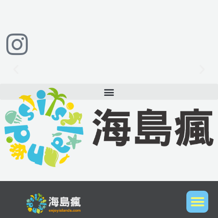
跳
至
主
要
內
容
想到國外潛水旅遊？立即與我們聯繫