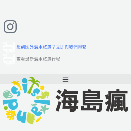
跳
至
主
要
內
容
想到國外潛水旅遊？立即與我們聯繫
查看最新潛水旅遊行程