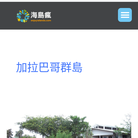
加拉巴哥群島
Galapagoes-
厄
瓜
多
加
拉
巴