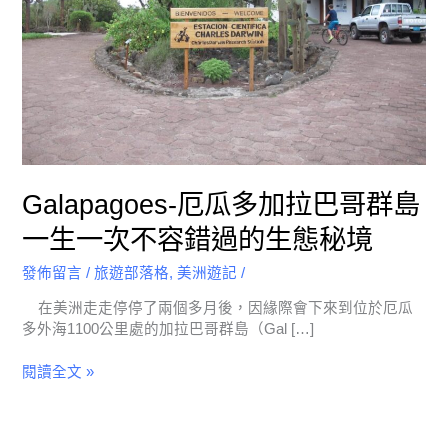
哥
群
島
一
生
一
次
不
容
Galapagoes-厄瓜多加拉巴哥群島
錯
過
一生一次不容錯過的生態秘境
的
生
發佈留言
/
旅遊部落格
,
美洲遊記
/
態
在美洲走走停停了兩個多月後，因緣際會下來到位於厄瓜
秘
多外海1100公里處的加拉巴哥群島（Gal […]
境
閱讀全文 »