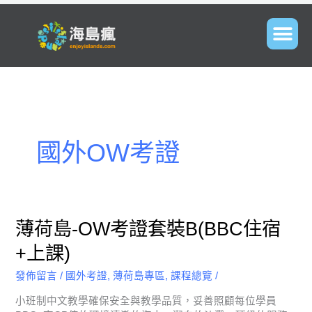
國外OW考證
薄
薄荷島-OW考證套裝B(BBC住宿
荷
+上課)
島-
OW
發佈留言
/
國外考證
,
薄荷島專區
,
課程總覽
/
考
證
小班制中文教學確保安全與教學品質，妥善照顧每位學員
套