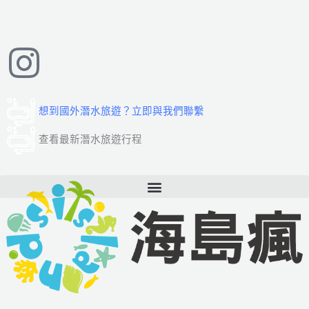
跳
至
主
要
內
容
想到國外潛水旅遊？立即與我們聯繫
查看最新潛水旅遊行程