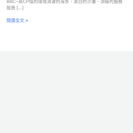
BBC~高CP值的環境清澈的海水、潔白的沙灘、頂級的服務
裝
設施 […]
B(BBC
住
閱讀全文 »
宿
+上
課)