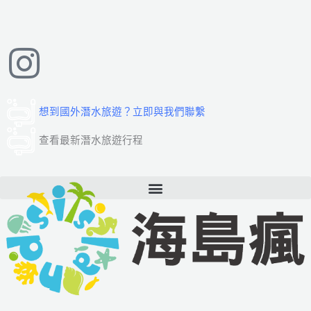
跳
至
主
要
內
容
想到國外潛水旅遊？立即與我們聯繫
查看最新潛水旅遊行程