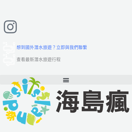
跳
至
主
要
內
容
想到國外潛水旅遊？立即與我們聯繫
查看最新潛水旅遊行程