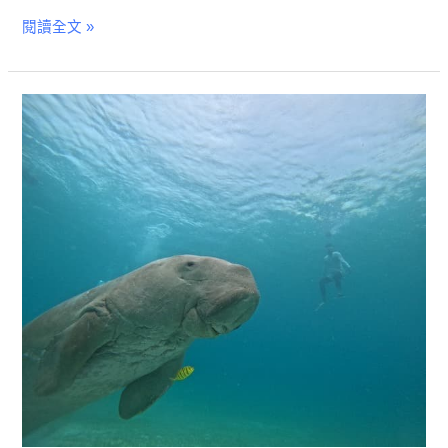
隆
閱讀全文 »
島
美
人
魚
菲
潛
律
水
賓
之
科
旅
隆
｜
與
儒
艮
共
遊
不
是
夢，
完
整
攻