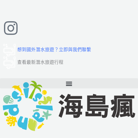
跳
至
主
要
內
容
想到國外潛水旅遊？立即與我們聯繫
查看最新潛水旅遊行程