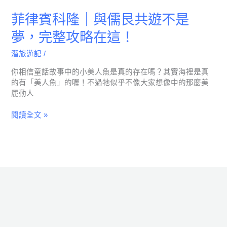
略
菲律賓科隆｜與儒艮共遊不是
在
這！
夢，完整攻略在這！
潛旅遊記
/
你相信童話故事中的小美人魚是真的存在嗎？其實海裡是真
的有「美人魚」的喔！不過牠似乎不像大家想像中的那麼美
麗動人
閱讀全文 »