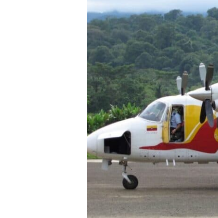
哥
倫
比
亞
與
世
隔
絕
的
小
漁
村
（Bahia
Solano）
座
頭
鯨
孕
育