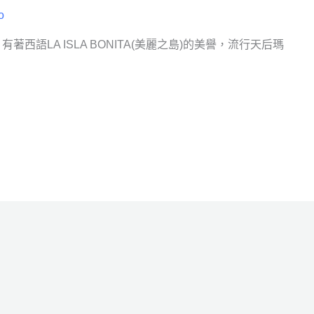
o
，有著西語LA ISLA BONITA(美麗之島)的美譽，流行天后瑪