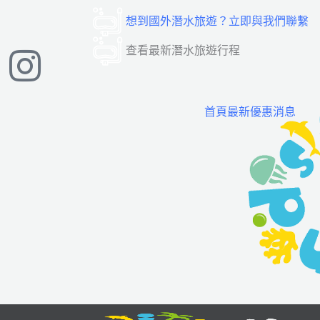
跳
想到國外潛水旅遊？立即與我們聯繫
至
主
查看最新潛水旅遊行程
要
內
容
首頁最新優惠消息