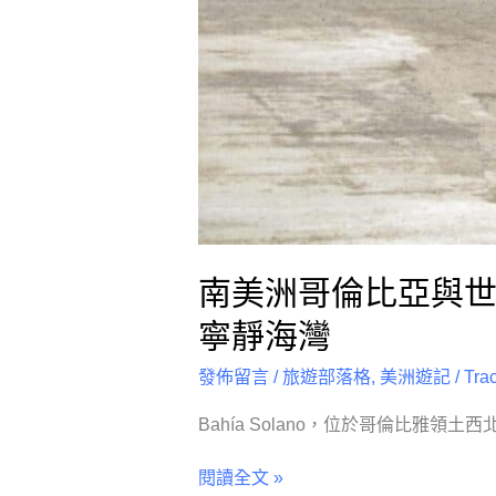
小
生
命
的
寧
靜
海
灣
南美洲哥倫比亞與世隔
寧靜海灣
發佈留言
/
旅遊部落格
,
美洲遊記
/
Tra
Bahía Solano，位於哥倫比雅領土
閱讀全文 »