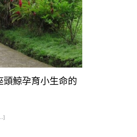
） 座頭鯨孕育小生命的
…]