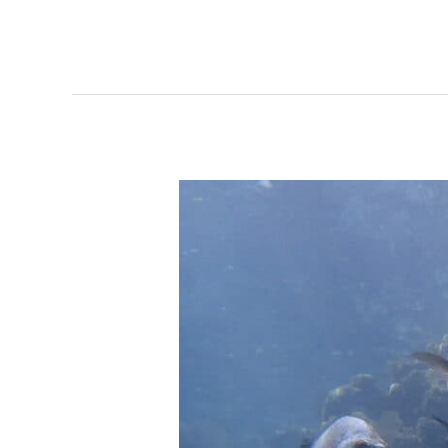
瑪
丹
娜
以
歌
讚
頌
的
美
麗
海