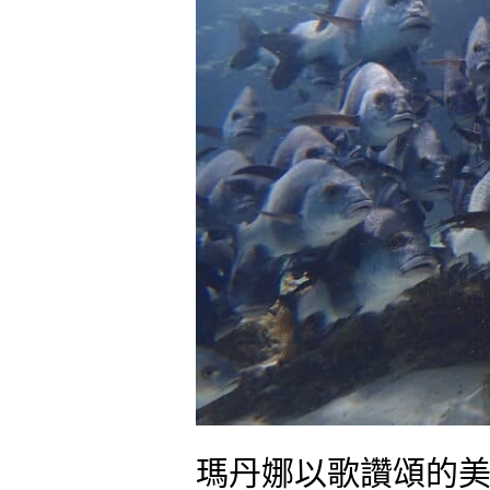
島
純
樸
環
保
的
潛
水
勝
地-
Belize
San
Pedro
瑪丹娜以歌讚頌的美麗海