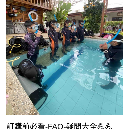
問
大
全
💪
💪
訂購前必看-FAQ-疑問大全💪💪