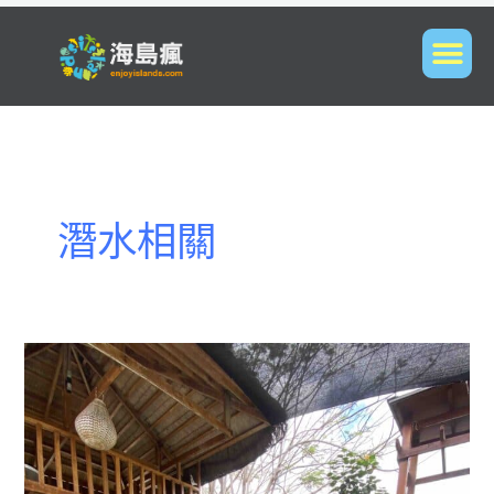
潛水相關
訂
購
前
必
看-
FAQ-
疑