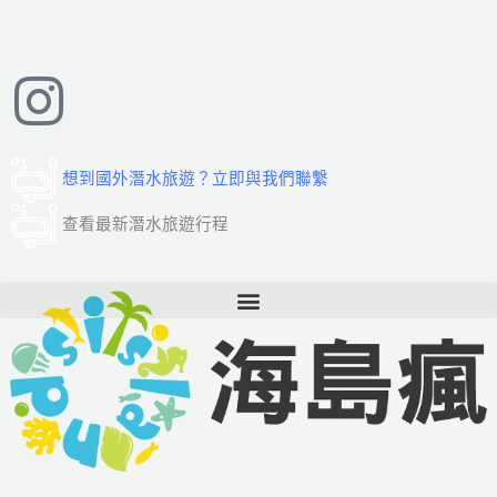
跳
至
主
要
內
容
想到國外潛水旅遊？立即與我們聯繫
查看最新潛水旅遊行程