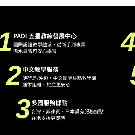
ER THE
EAT OF TH
1
PADI 五星教練發展中心
國際認證教學體系，從新手到專業
潛水員皆可安心學習
S
2
中文教學服務
薄荷島/沖繩，中文團隊駐點教學溝
通零距離、旅遊更安心
心跳時刻
3
多國服務據點
台灣、菲律賓、日本設有服務據點
在地支援更即時