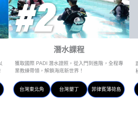
潛水課程
獲取國際 PADI 潛水證照，從入門到進階，全程專
以
業教練帶領，解鎖海底新世界！
！
島
台灣東北角
台灣墾丁
菲律賓薄荷島