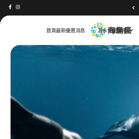
跳
至
主
要
首頁最新優惠消息
潛水考證課程
內
容