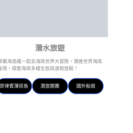
潛水旅遊
跟著海島瘋一起去海底世界大冒險，潛進世界海底
秘境，探索海底多樣生態與渡假放鬆！
菲律賓薄荷島
潛旅開團
國外船宿